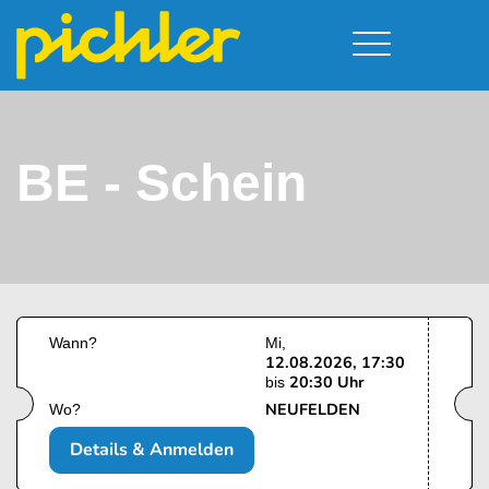
Führerschein & Kurstermine
Deine Vorteile
Moped
Team
BE - Schein
Kursorte
A - Scheine + Code 111
Service
B - Scheine
Neufelden
Prüfungstermine
BE - Schein + Code 96
Walding
Downloads
C - Schein
Aigen-Schlägl
Kontakt
F - Schein
Wann?
Mi
12.08.2026, 17:30
20:30 Uhr
bis
NEUFELDEN
Wo?
Details & Anmelden