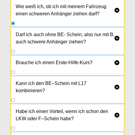
Wie weiß ich, ob ich mit meinem Fahrzeug

einen schweren Anhänger ziehen darf?
Darf ich auch ohne BE- Schein, also nur mit B,

auch schwere Anhänger ziehen?
Zur Erinnerung: Beim B - Schein dürfen schwere
Anhänger + Zugfahrzeug max. 3,5t hzl.
Brauche ich einen Erste-Hilfe-Kurs?

Gesamtgewicht erreichen.
Kann ich den BE–Schein mit L17

kombinieren?
Habe ich einen Vorteil, wenn ich schon den

LKW oder F–Schein habe?