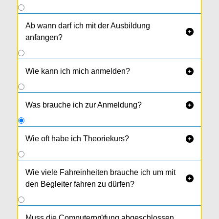
Ab wann darf ich mit der Ausbildung

anfangen?
Wie kann ich mich anmelden?

Was brauche ich zur Anmeldung?

Wie oft habe ich Theoriekurs?

Es sind 9 Abende von 18 bis 21 Uhr (= 9
Module).
Wie viele Fahreinheiten brauche ich um mit

den Begleiter fahren zu dürfen?
Muss die Computerprüfung abgeschlossen