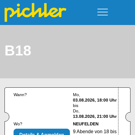
Führerschein & Kurstermine
Deine Vorteile
Moped
Team
B18
A - Scheine + Code 111
Kursorte
Service
B - Scheine
Neufelden
Prüfungstermine
BE - Schein + Code 96
Walding
Downloads
C - Schein
Aigen-Schlägl
Kontakt
F - Schein
Wann?
Mo
03.08.2026, 18:00 Uhr
bis
Do
13.08.2026, 21:00 Uhr
Wo?
NEUFELDEN
9 Abende von 18 bis
Details & Anmelden