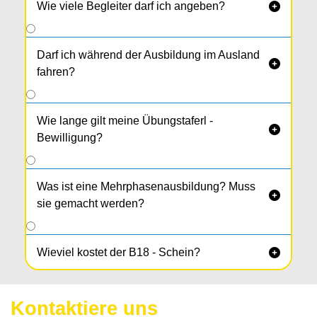
Wie viele Begleiter darf ich angeben?

Maximal 2 Begleiter, sie müssen allerdings in
einem familiären Nahe­verhältnis stehen.
Darf ich während der Ausbildung im Ausland

fahren?
Wie lange gilt meine Übungstaferl -

Bewilligung?
Was ist eine Mehrphasenausbildung? Muss

sie gemacht werden?
Wieviel kostet der B18 - Schein?

Kontaktiere uns