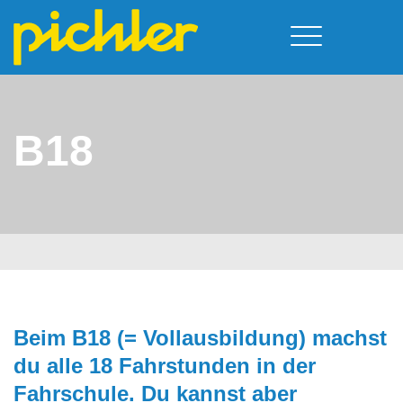
Führerschein & Kurstermine
Deine Vorteile
Moped
Team
B18
A - Scheine + Code 111
Kursorte
Service
B - Scheine
Neufelden
Prüfungstermine
BE - Schein + Code 96
Walding
Downloads
C - Schein
Aigen-Schlägl
Kontakt
F - Schein
Beim B18 (= Vollausbildung) machst
du alle 18 Fahrstunden in der
Fahrschule. Du kannst aber