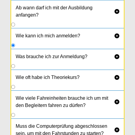
Ab wann darf ich mit der Ausbildung

anfangen?
Wie kann ich mich anmelden?

Was brauche ich zur Anmeldung?

Reisepass oder amtl. Lichtbild­ausweis
1 Passfoto
Wie oft habe ich Theoriekurs?

Erste Hilfe Kurs (bis zur prak­tischen
Prüfung)
Ärztliches Attest (bis zur ersten Fahrstunde
Wie viele Fahreinheiten brauche ich um mit
oder PC-Prüfung)

den Begleitern fahren zu dürfen?
Übungstaferl-Antrag
Kopien der Führerscheine von beiden
Begleitern
Muss die Computerprüfung abgeschlossen

sein, um mit den Fahrstunden zu starten?