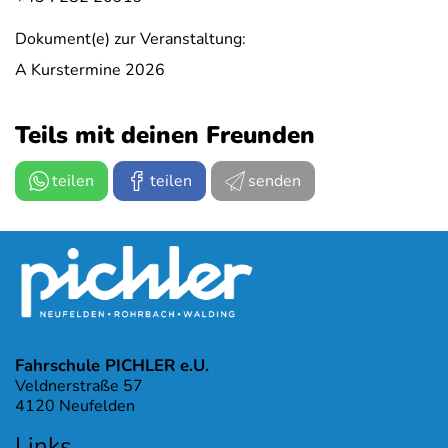
Dokument(e) zur Veranstaltung:
A Kurstermine 2026
Teils mit deinen Freunden
teilen
teilen
senden
Fahrschule PICHLER e.U.
Veldnerstraße 57
4120 Neufelden
Links