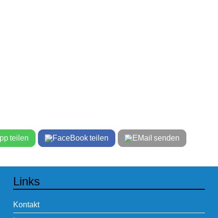
teilen
teilen
senden
Links
Kontakt