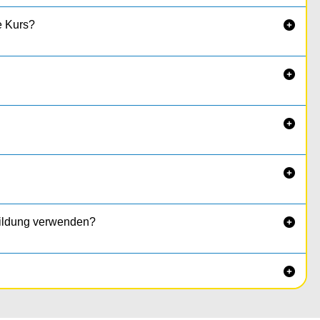
fe Kurs?




bildung verwenden?

