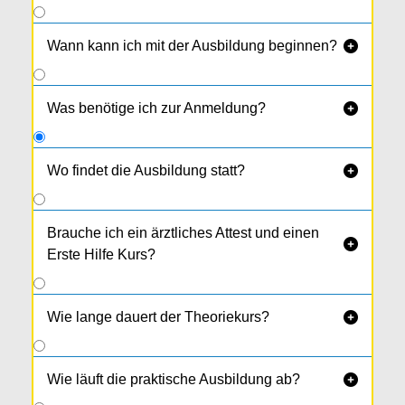
Wann kann ich mit der Ausbildung beginnen?

Was benötige ich zur Anmeldung?

Wo findet die Ausbildung statt?

Theorie, Praxis und die Prüfungen in unserem
Neufelden
einzigartigen Ausbildungs­zentrum in
.
Brauche ich ein ärztliches Attest und einen

Dieses liegt direkt an der B 127 und ist von allen
Erste Hilfe Kurs?
Seiten leicht erreichbar.
Wie lange dauert der Theoriekurs?

Wie läuft die praktische Ausbildung ab?
