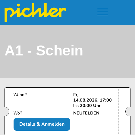
Führerschein & Kurstermine
Deine Vorteile
Moped
Team
A1 - Schein
Kursorte
A - Scheine + Code 111
Service
B - Scheine
Neufelden
Prüfungstermine
BE - Schein + Code 96
Walding
Downloads
C - Schein
Aigen-Schlägl
Kontakt
F - Schein
Wann?
Fr
14.08.2026, 17:00
20:00 Uhr
bis
NEUFELDEN
Wo?
Details & Anmelden