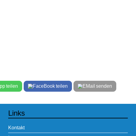
teilen
teilen
senden
Links
Kontakt