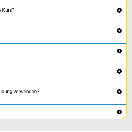
fe Kurs?




bildung verwenden?

