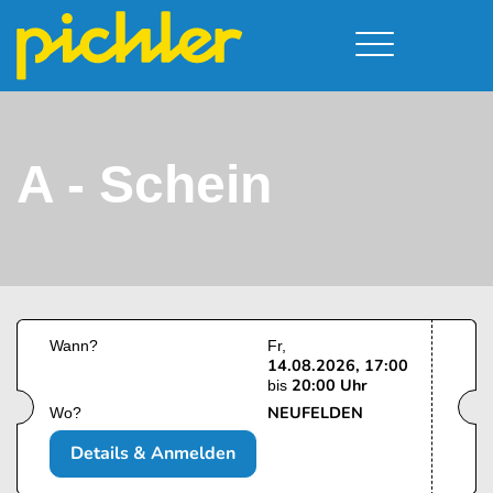
Führerschein & Kurstermine
Deine Vorteile
Moped
Team
A - Schein
Kursorte
A - Scheine + Code 111
Service
B - Scheine
Neufelden
Prüfungstermine
BE - Schein + Code 96
Walding
Downloads
C - Schein
Aigen-Schlägl
Kontakt
F - Schein
Wann?
Fr
14.08.2026, 17:00
20:00 Uhr
bis
NEUFELDEN
Wo?
Details & Anmelden