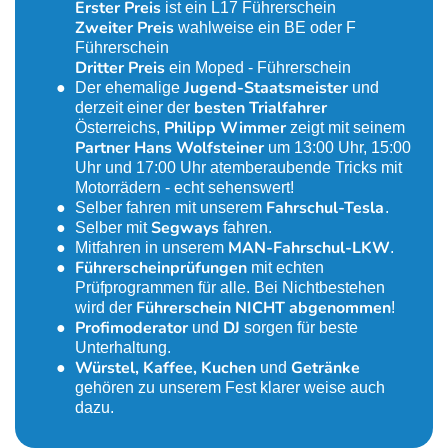
Erster Preis
ist ein L17 Führerschein
Zweiter Preis
wahlweise ein BE oder F
Führerschein
Dritter Preis
ein Moped - Führerschein
Jugend-Staatsmeister
Der ehemalige
und
besten Trialfahrer
derzeit einer der
Philipp Wimmer
Österreichs,
zeigt mit seinem
Partner Hans Wolfsteiner
um 13:00 Uhr, 15:00
Uhr und 17:00 Uhr atemberaubende Tricks mit
Motorrädern - echt sehenswert!
Fahr­schul-Tesla
Selber fahren mit unserem
.
Segways
Selber mit
fahren.
MAN-Fahr­schul-LKW
Mitfahren in unserem
.
Führerscheinprüfungen
mit echten
Prüfprogrammen für alle. Bei Nicht­bestehen
Führerschein NICHT abgenommen
wird der
!
Profimoderator
DJ
und
sorgen für beste
Unterhaltung.
Würstel, Kaffee, Kuchen
Getränke
und
gehören zu unserem Fest klarer weise auch
dazu.