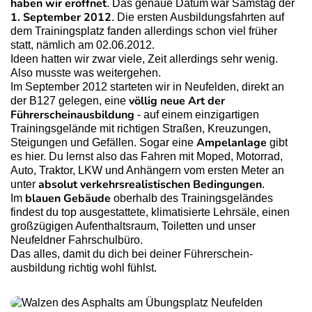
haben wir eröffnet
. Das genaue Datum war Samstag der
1. Sep­tember 2012
. Die ersten Ausbildungsfahrten auf
dem Trainingsplatz fanden allerdings schon viel früher
statt, nämlich am 02.06.2012.
Ideen hatten wir zwar viele, Zeit allerdings sehr wenig.
Also musste was weitergehen.
Im September 2012 starteten wir in Neufelden, direkt an
völlig neue Art der
der B127 gelegen, eine
Führerscheinaus­bildung
- auf einem einzig­artigen
Trainings­gelände mit richtigen Straßen, Kreuzun­gen,
Ampel­anlage
Steigungen und Gefällen. Sogar eine
gibt
es hier. Du lernst also das Fahren mit Moped, Motorrad,
Auto, Traktor, LKW und Anhängern vom ersten Meter an
absolut verkehrsrealistischen Bedingungen
unter
.
blauen Gebäude
Im
oberhalb des Trainings­geländes
findest du top ausgestattete, klima­tisierte Lehrsäle, einen
großzügigen Aufent­halts­raum, Toiletten und unser
Neufeldner Fahrschul­büro.
Das alles, damit du dich bei deiner Führer­schein­
ausbildung richtig wohl fühlst.