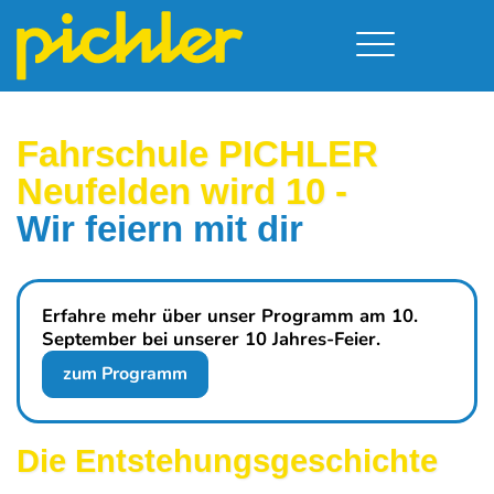
Führerschein & Kurstermine
Deine Vorteile
Moped
Fahrschule PICHLER
Team
Kursorte
A - Scheine + Code 111
Neufelden wird 10
-
Service
B - Scheine
Neufelden
Wir feiern mit dir
Prüfungstermine
BE - Schein + Code 96
Walding
Downloads
C - Schein
Aigen-Schlägl
Kontakt
F - Schein
Erfahre mehr über unser Programm am 10.
September bei unserer 10 Jahres-Feier.
zum Programm
Die Entstehungsgeschichte