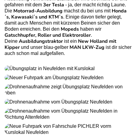
3er Tesla
gefahren mit dem
- ja, der macht richtig Laune.
Motorrad-Ausbildung
Honda
Die
machst du bei uns mit
´s, Kawasaki´s und KTM´s
. Einige davon tiefer gelegt,
damit auch Menschen mit kürzeren Beinen sicher den
Mopeds
Boden erreichen. Bei den
haben wir
Gatschhupfer, Roller und Elektroroller
.
Ausbildungstraktor
New Holland mit
Deine
ist ein
Kipper
MAN LKW-Zug
und unser blau-gelber
ist dir sicher
auch schon mal aufgefallen.