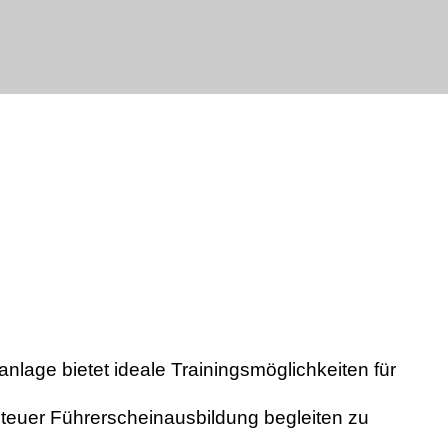
age bietet ideale Trainings­möglich­keiten für
teuer Führerscheinausbil­dung be­gleiten zu