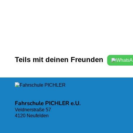
Teils mit deinen Freunden
Fahrschule PICHLER e.U.
Veldnerstraße 57
4120 Neufelden