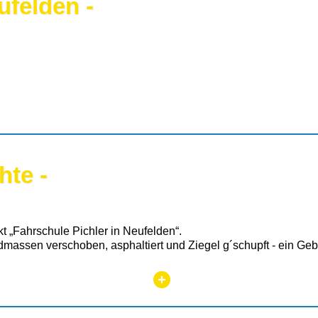
ufelden
-
hte -
kt „Fahrschule Pichler in Neufelden“.
dmassen verschoben, asphaltiert und Ziegel g´schupft - ein Geb
