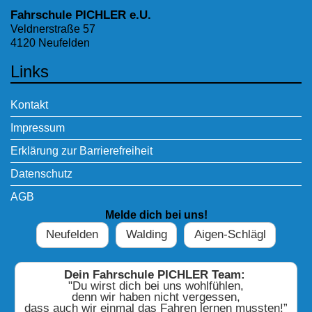
Fahrschule PICHLER e.U.
Veldnerstraße 57
4120 Neufelden
Links
Kontakt
Impressum
Erklärung zur Barrierefreiheit
Datenschutz
AGB
Melde dich bei uns!
Neufelden
Walding
Aigen-Schlägl
Dein Fahrschule PICHLER Team:
"Du wirst dich bei uns wohlfühlen,
denn wir haben nicht vergessen,
dass auch wir einmal das Fahren lernen mussten!”