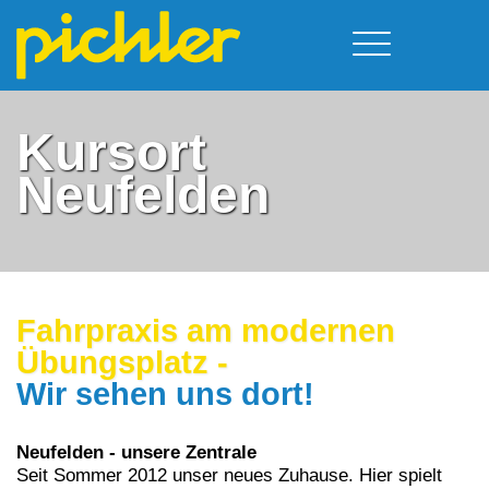
Führerschein & Kurstermine
Deine Vorteile
Moped
Kursort
Team
A - Scheine + Code 111
Kursorte
Neufelden
Service
B - Scheine
Neufelden
Prüfungstermine
BE - Schein + Code 96
Walding
Downloads
C - Schein
Aigen-Schlägl
Kontakt
F - Schein
Fahrpraxis am modernen
Übungsplatz -
Wir sehen uns dort!
Neufelden - unsere Zentrale
Seit Sommer 2012 unser neues Zuhause. Hier spielt