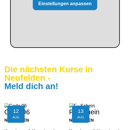
Einstellungen anpassen
Die nächsten Kurse in
Neufelden
-
Meld dich an!
12
13
Code 96
F - Schein
AUG
AUG
NEUFELDEN
NEUFELDEN