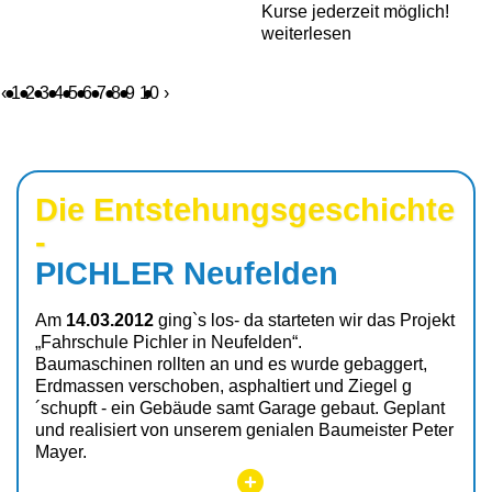
Kurse jederzeit möglich!
weiterlesen
‹
1
2
3
4
5
6
7
8
9
10
›
Die Entstehungs­geschichte
-
PICHLER Neufelden
Am
14.03.2012
ging`s los- da starteten wir das Projekt
„Fahrschule Pichler in Neufelden“.
Baumaschinen rollten an und es wurde ge­baggert,
Erdmassen verschoben, asphaltiert und Ziegel g
´schupft - ein Gebäude samt Garage gebaut. Geplant
und realisiert von unserem genialen Baumeister Peter
Mayer.
