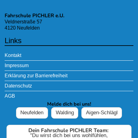
Fahrschule PICHLER e.U.
Veldnerstraße 57
4120 Neufelden
Links
Kontakt
Impressum
Erklärung zur Barrierefreiheit
Datenschutz
AGB
Melde dich bei uns!
Neufelden
Walding
Aigen-Schlägl
Dein Fahrschule PICHLER Team:
"Du wirst dich bei uns wohlfühlen,