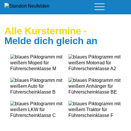
Führerschein & Kurstermine
Deine Vorteile
Moped
Alle Kurster­mine
-
Team
Kursorte
A - Scheine + Code 111
Melde dich gleich an
Service
B - Scheine
Neufelden
Prüfungstermine
BE - Schein + Code 96
Walding
Downloads
C - Schein
Aigen-Schlägl
Kontakt
F - Schein