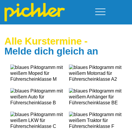
Führerschein & Kurstermine
Deine Vorteile
Moped
Alle Kurster­mine
-
Team
Kursorte
A - Scheine + Code 111
Melde dich gleich an
Service
B - Scheine
Neufelden
Prüfungstermine
BE - Schein + Code 96
Walding
Downloads
C - Schein
Aigen-Schlägl
Kontakt
F - Schein