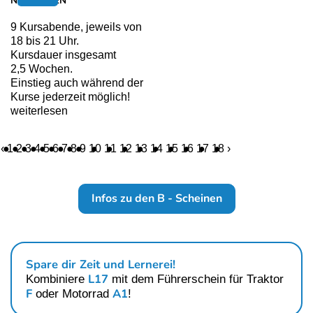
NEUFELDEN
9 Kursabende, jeweils von
18 bis 21 Uhr.
Kursdauer insgesamt
2,5 Wochen.
Einstieg auch während der
Kurse jederzeit möglich!
weiterlesen
‹
1
2
3
4
5
6
7
8
9
10
11
12
13
14
15
16
17
18
›
Infos zu den B - Scheinen
Spare dir Zeit und Lernerei!
L17
Kombiniere
mit dem Führerschein für
Traktor
F
A1
oder
Motorrad
!