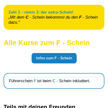
Zahl 1 - nimm 2: der extra-Schein!
„Mit dem
C
- Schein
bekommst du den
F
- Schein
dazu."
Alle Kurse zum F - Schein
Infos zum F - Schein
F
C
Führerschein
ist beim
- Schein
inkludiert.
Teils mit deinen Freunden