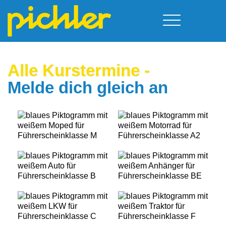
Führerschein & Kurstermine
Deine Vorteile
Moped
Alle Kurster­mine
-
Team
Kursorte
A - Scheine + Code 111
Melde dich gleich an
Service
B - Scheine
Neufelden
Prüfungstermine
BE - Schein + Code 96
Walding
Downloads
C - Schein
Aigen-Schlägl
Kontakt
F - Schein