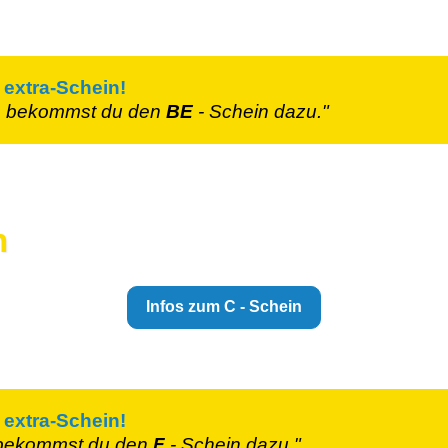
 extra-Schein!
n
bekommst du den
BE
- Schein
dazu."
n
Infos zum C - Schein
 extra-Schein!
ekommst du den
F
- Schein
dazu."