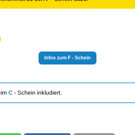
n
Infos zum F - Schein
eim
C
- Schein
inkludiert.