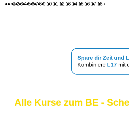
‹
1
2
3
4
5
6
7
8
9
10
11
12
13
14
15
16
17
18
›
Spare dir Zeit und L
Kombiniere
L17
mit 
Alle Kurse zum BE - Sche