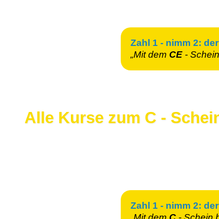
Zahl 1 - nimm 2: der
„Mit dem
CE
- Schei
Alle Kurse zum C - Schei
Zahl 1 - nimm 2: der
„Mit dem
C
- Schein
b