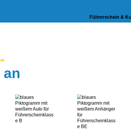
Führerschein & K
-
 an