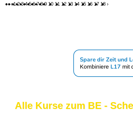
‹
1
2
3
4
5
6
7
8
9
10
11
12
13
14
15
16
17
18
›
Spare dir Zeit und L
L17
Kombiniere
mit 
Alle Kurse zum BE - Sche