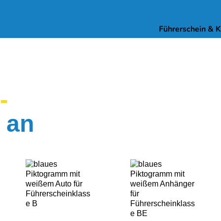
Führerschein & 
-
 an