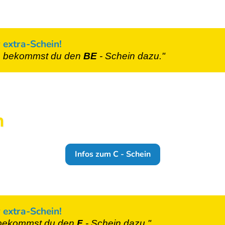
 extra-Schein!
n
bekommst du den
BE
- Schein
dazu."
n
Infos zum C - Schein
 extra-Schein!
ekommst du den
F
- Schein
dazu."