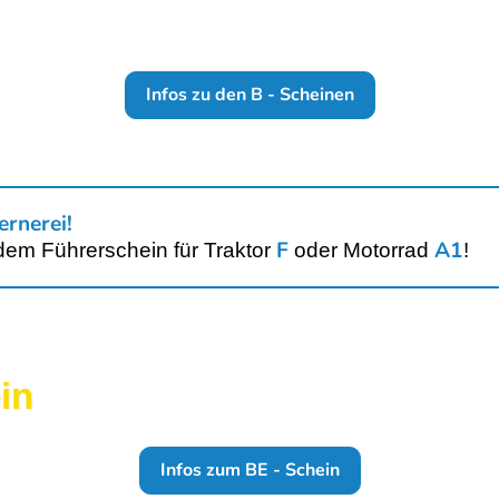
Infos zu den B - Scheinen
ernerei!
F
A1
dem Führerschein für
Traktor
oder
Motorrad
!
in
Infos zum BE - Schein