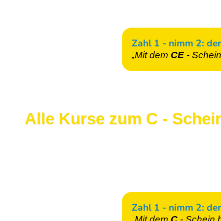
Zahl 1 - nimm 2: der
„Mit dem
CE
- Schei
Alle Kurse zum C - Schei
Zahl 1 - nimm 2: der
„Mit dem
C
- Schein
b