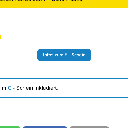
n
Infos zum F - Schein
C
eim
- Schein
inkludiert.