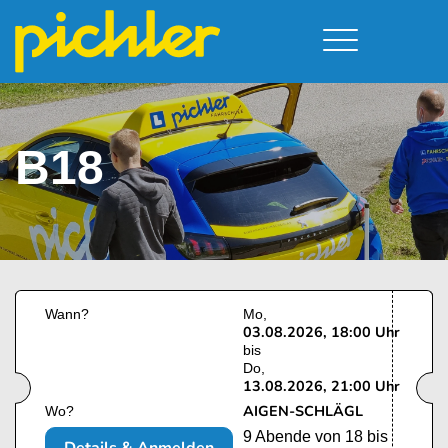
Führerschein & Kurstermine
Deine Vorteile
Moped
Team
B18
Kursorte
A - Scheine + Code 111
Service
B - Scheine
Neufelden
Prüfungstermine
BE - Schein + Code 96
Walding
Downloads
C - Schein
Aigen-Schlägl
Kontakt
F - Schein
Wann?
Mo
03.08.2026, 18:00 Uhr
bis
Do
13.08.2026, 21:00 Uhr
AIGEN-SCHLÄGL
Wo?
9 Abende von 18 bis