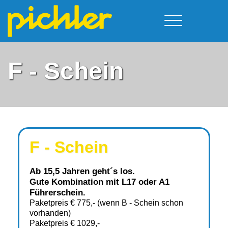
Führerschein & Kurstermine
Deine Vorteile
Moped
F - Schein
Team
A - Scheine + Code 111
Kursorte
Service
B - Scheine
Neufelden
Prüfungstermine
BE - Schein + Code 96
Walding
Downloads
C - Schein
Aigen-Schlägl
Kontakt
F - Schein
F - Schein
Ab 15,5 Jahren geht´s los.
Gute Kombination mit
L17
oder
A1
Führerschein.
Paketpreis € 775,- (wenn B - Schein schon
vorhanden)
Paketpreis € 1029,-