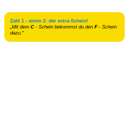
Zahl 1 - nimm 2: der extra-Schein!
„Mit dem
C
- Schein
bekommst du den
F
- Schein
dazu."