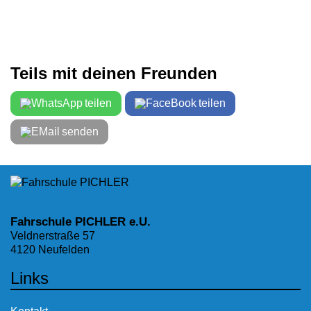
Teils mit deinen Freunden
teilen
teilen
senden
Fahrschule PICHLER e.U.
Veldnerstraße 57
4120 Neufelden
Links