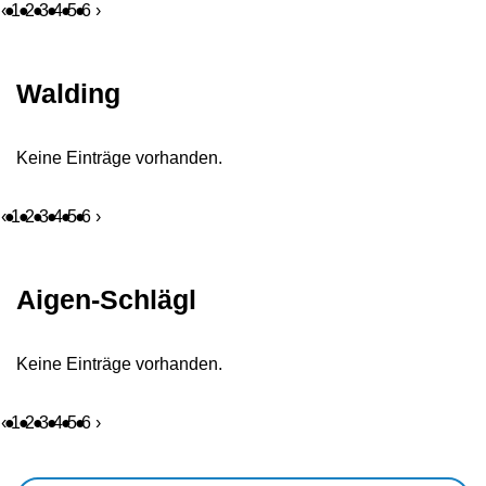
‹
1
2
3
4
5
6
›
Walding
Keine Einträge vorhanden.
‹
1
2
3
4
5
6
›
Aigen-Schlägl
Keine Einträge vorhanden.
‹
1
2
3
4
5
6
›