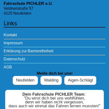
Fahrschule PICHLER e.U.
Veldnerstraße 57
4120 Neufelden
Links
Kontakt
Impressum
Erklärung zur Barrierefreiheit
Datenschutz
AGB
Melde dich bei uns!
Neufelden
Walding
Aigen-Schlägl
Dein Fahrschule PICHLER Team:
"Du wirst dich bei uns wohlfühlen,
denn wir haben nicht vergessen,
dass auch wir einmal das Fahren lernen mussten!”