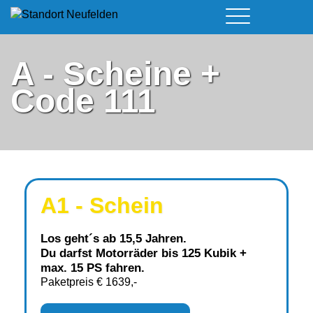
Führerschein & Kurstermine
Deine Vorteile
Moped
A - Scheine +
Team
A - Scheine + Code 111
Kursorte
Code 111
Service
B - Scheine
Neufelden
Prüfungstermine
BE - Schein + Code 96
Walding
Downloads
C - Schein
Aigen-Schlägl
Kontakt
F - Schein
A1 - Schein
Los geht´s ab 15,5 Jahren.
Du darfst Motorräder bis 125 Kubik +
max. 15 PS fahren.
Paketpreis € 1639,-