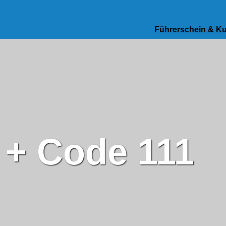
Führerschein & K
e + Code 111