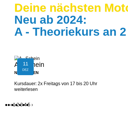
Deine nächsten Moto
Neu ab 2024:
A - Theoriekurs an 
11
A - Schein
DEZ
NEUFELDEN
Kursdauer: 2x Freitags von 17 bis 20 Uhr
weiterlesen
‹
1
2
3
4
5
›