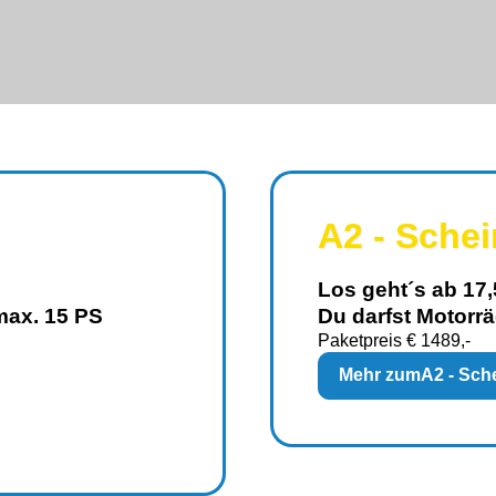
A2 - Schei
Los geht´s ab 17,
max. 15 PS
Du darfst Motorrä
Paketpreis € 1489,-
Mehr zum
A2 - Sche