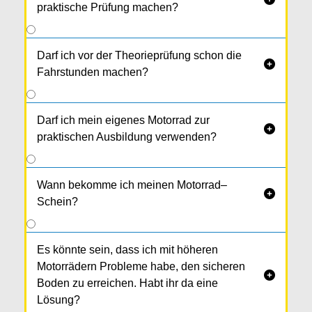
praktische Prüfung machen?
Die
Theorieprüfung
(= PC-Prüfung) nach dem
Theoriekurs. Zuvor machst du 3 Vor­prüfungen
Darf ich vor der Theorieprüfung schon die

mit mind. 80% (noch besser sind 3x 90%, dann
Fahrstunden machen?
bekommst du unseren Durchkom­mens-Joker).
Die
praktische Prüfung
geht
frühestens an
deinem 18. Geburtstag.
Darf ich mein eigenes Motorrad zur

praktischen Ausbildung verwenden?
Wann bekomme ich meinen Motorrad–

Schein?
Es könnte sein, dass ich mit höheren
Motorrädern Probleme habe, den sicheren

Boden zu erreichen. Habt ihr da eine
Lösung?