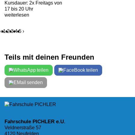
Kursdauer: 2x Freitags von
17 bis 20 Uhr
weiterlesen
‹
1
2
3
4
5
›
Teils mit deinen Freunden
teilen
teilen
senden
Fahrschule PICHLER e.U.
Veldnerstraße 57
4120 Neufelden