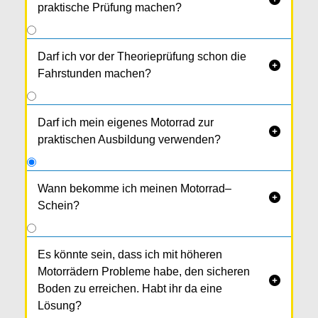
praktische Prüfung machen?
Darf ich vor der Theorieprüfung schon die

Fahrstunden machen?
Darf ich mein eigenes Motorrad zur

praktischen Ausbildung verwenden?
Wann bekomme ich meinen Motorrad–

Schein?
Gleich nach der praktischen Prüfung
bekommst du vom Prüfer den vor­läufigen
Es könnte sein, dass ich mit höheren
Führer­schein. Du zahlst die Prüfgebühr per
Motorrädern Probleme habe, den sicheren

Zahlschein ein und ein paar Tage später wird dir
Boden zu erreichen. Habt ihr da eine
der Scheck­karten-Führerschein von der
Lösung?
Behörde zugeschickt.