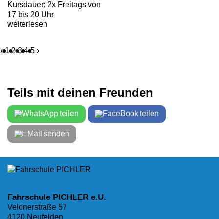
Kursdauer: 2x Freitags von
17 bis 20 Uhr
weiterlesen
‹
1
2
3
4
5
›
Teils mit deinen Freunden
teilen
teilen
senden
Fahrschule PICHLER e.U.
Veldnerstraße 57
4120 Neufelden