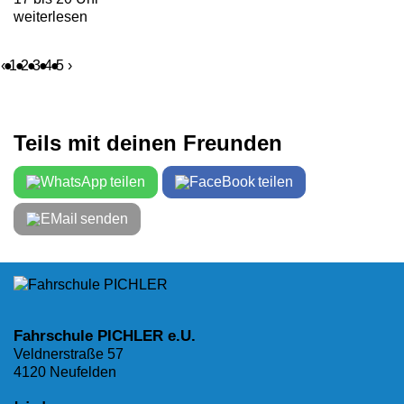
weiterlesen
‹
1
2
3
4
5
›
Teils mit deinen Freunden
teilen
teilen
senden
Fahrschule PICHLER e.U.
Veldnerstraße 57
4120 Neufelden