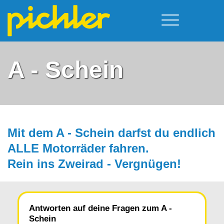
Führerschein & Kurstermine
Deine Vorteile
Moped
A - Schein
Team
A - Scheine + Code 111
Kursorte
Service
B - Scheine
Neufelden
Prüfungstermine
BE - Schein + Code 96
Walding
Downloads
C - Schein
Aigen-Schlägl
Mit dem A - Schein darfst du endlich
Kontakt
F - Schein
ALLE Motorräder fah­ren.
Rein ins Zweirad - Vergnügen!
Antworten auf deine Fragen zum A -
Schein