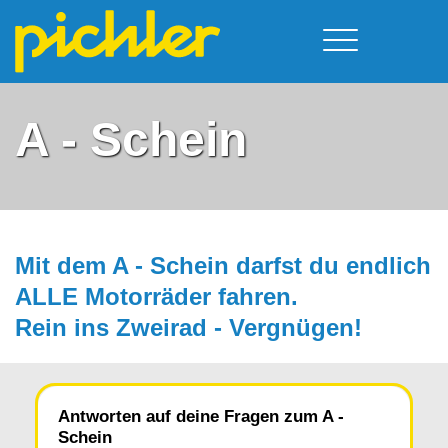
Führerschein & Kurstermine
Deine Vorteile
Moped
A - Schein
Team
A - Scheine + Code 111
Kursorte
Service
B - Scheine
Neufelden
Prüfungstermine
BE - Schein + Code 96
Walding
Downloads
C - Schein
Aigen-Schlägl
Mit dem A - Schein darfst du endlich
Kontakt
F - Schein
ALLE Motorräder fah­ren.
Rein ins Zweirad - Vergnügen!
Antworten auf deine Fragen zum A -
Schein