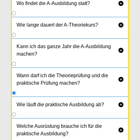
Wo findet die A-Ausbildung statt?

Wie lange dauert der A-Theoriekurs?

Kann ich das ganze Jahr die A-Ausbildung

machen?
Wann darf ich die Theorieprüfung und die

praktische Prüfung machen?
Wie läuft die praktische Ausbildung ab?

Du startest mit der
Grundschulung
in unserem
Ausbildungszentrum in
Neufelden
.
Welche Ausrüstung brauche ich für die

Anschließend gibt es Ausfahrten im
praktische Ausbildung?
wunderschönen Mühl­viertel. In Summe fährst du