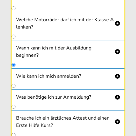
Welche Motorräder darf ich mit der Klasse A

lenken?
Wann kann ich mit der Ausbildung

beginnen?
Wie kann ich mich anmelden?

Gleich online
oder in unseren Fahr­schulbüros
Neufelden, Rohrbach und Walding zu unseren
Was benötige ich zur Anmeldung?

Bürozeiten.
Brauche ich ein ärztliches Attest und einen

Erste Hilfe Kurs?