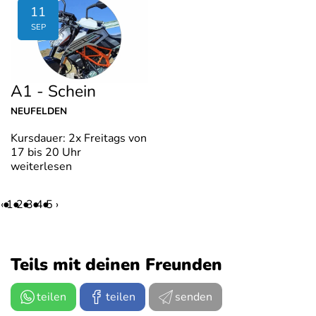
11
SEP
A1 - Schein
NEUFELDEN
Kursdauer: 2x Freitags von
17 bis 20 Uhr
weiterlesen
‹
1
2
3
4
5
›
Teils mit deinen Freunden
teilen
teilen
senden